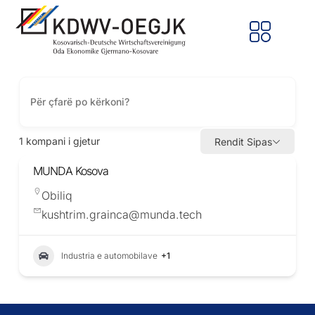
1
kompani i gjetur
Rendit Sipas
MUNDA Kosova
Obiliq
kushtrim.grainca@munda.tech
Industria e automobilave
+1