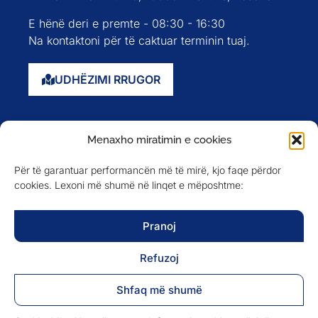
E hënë deri e premte - 08:30 - 16:30
Na kontaktoni për të caktuar terminin tuaj.
UDHËZIMI RRUGOR
Faqja kryesore
Menaxho miratimin e cookies
Rreth nesh
Për të garantuar performancën më të mirë, kjo faqe përdor
Evente
cookies. Lexoni më shumë në linqet e mëposhtme:
Anëtarët
Newsletter
Pranoj
Refuzoj
NA NDIQNI NË
Shfaq më shumë