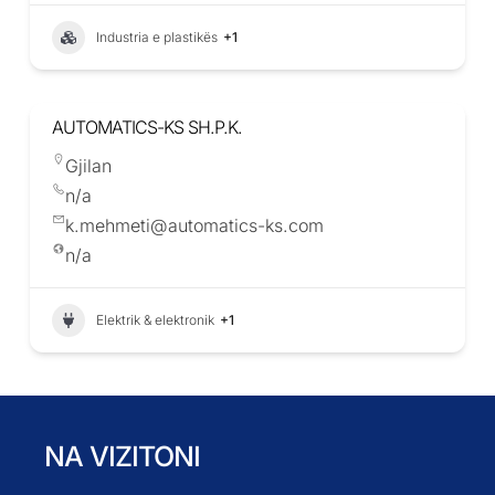
Industria e plastikës
+1
AUTOMATICS-KS SH.P.K.
Gjilan
n/a
k.mehmeti@automatics-ks.com
n/a
Elektrik & elektronik
+1
NA VIZITONI