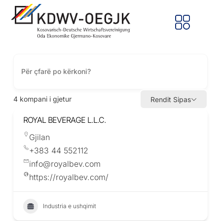
4
kompani i gjetur
Rendit Sipas
ROYAL BEVERAGE L.L.C.
Gjilan
+383 44 552112
info@royalbev.com
https://royalbev.com/
Industria e ushqimit