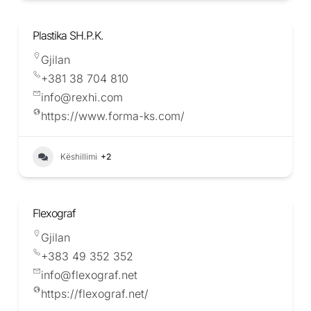
Plastika SH.P.K.
Gjilan
+381 38 704 810
info@rexhi.com
https://www.forma-ks.com/
Këshillimi
+2
Flexograf
Gjilan
+383 49 352 352
info@flexograf.net
https://flexograf.net/