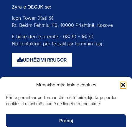
Zyra e OEGJK-së:
Icon Tower (Kati 9)
Rr. Bekim Fehmiu 110, 10000 Prishtinë, Kosovë
E hënë deri e premte - 08:30 - 16:30
Na kontaktoni për të caktuar terminin tuaj.
UDHËZIMI RRUGOR
Faqja kryesore
Menaxho miratimin e cookies
Rreth nesh
Për të garantuar performancën më të mirë, kjo faqe përdor
Evente
cookies. Lexoni më shumë në linqet e mëposhtme:
Anëtarët
Newsletter
Pranoj