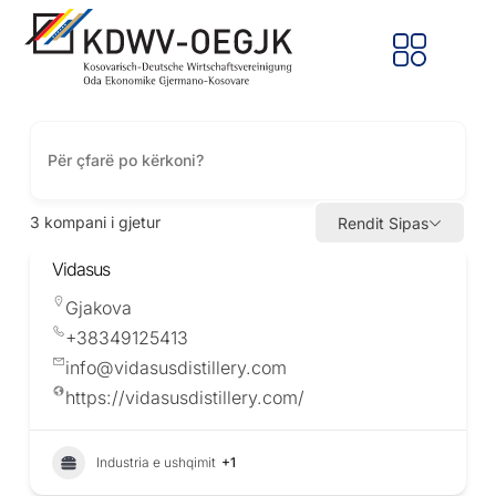
3
kompani i gjetur
Rendit Sipas
Vidasus
Gjakova
+38349125413
info@vidasusdistillery.com
https://vidasusdistillery.com/
Industria e ushqimit
+1