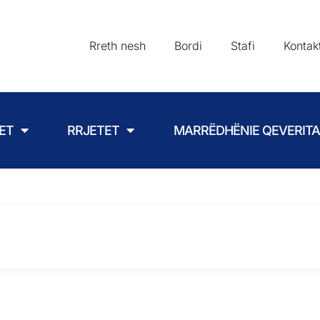
Rreth nesh
Bordi
Stafi
Kontak
ET
RRJETET
MARRËDHËNIE QEVERIT