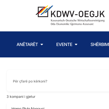
ANËTARËT
EVENTE
SHËRBIM
3
kompani i gjetur
Home Style Nagavci