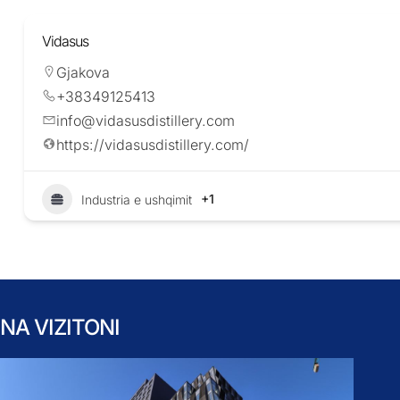
Vidasus
Gjakova
+38349125413
info@vidasusdistillery.com
https://vidasusdistillery.com/
+1
Industria e ushqimit
NA VIZITONI