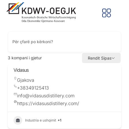
3
kompani i gjetur
Rendit Sipas
Vidasus
Gjakova
+38349125413
info@vidasusdistillery.com
https://vidasusdistillery.com/
Industria e ushqimit
+1