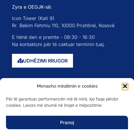
Zyra e OEGJK-së:
Icon Tower (Kati 9)
Rr. Bekim Fehmiu 110, 10000 Prishtinë, Kosovë
E hënë deri e premte - 08:30 - 16:30
Na kontaktoni për të caktuar terminin tuaj.
UDHËZIMI RRUGOR
Faqja kryesore
Menaxho miratimin e cookies
Rreth nesh
Për të garantuar performancën më të mirë, kjo faqe përdor
Evente
cookies. Lexoni më shumë në linqet e mëposhtme:
Anëtarët
Newsletter
Pranoj