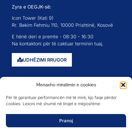
Zyra e OEGJK-së:
Icon Tower (Kati 9)
Rr. Bekim Fehmiu 110, 10000 Prishtinë, Kosovë
E hënë deri e premte - 08:30 - 16:30
Na kontaktoni për të caktuar terminin tuaj.
UDHËZIMI RRUGOR
Faqja kryesore
Menaxho miratimin e cookies
Rreth nesh
Për të garantuar performancën më të mirë, kjo faqe përdor
Evente
cookies. Lexoni më shumë në linqet e mëposhtme:
Anëtarët
Newsletter
Pranoj