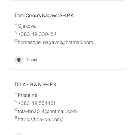
Textil Colours Nagavci SH.P.K.
Gjakova
+383 49 330454
homestyle_nagavci@hotmail.com
Tekstil
TOLA – B & N SH.P.K.
Prishtinë
+383 49 554401
tola-bn2014@hotmail.com
https://tola-bn.com/