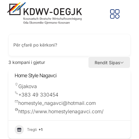
3
kompani i gjetur
Rendit Sipas
Home Style Nagavci
Gjakova
+383 49 330454
homestyle_nagavci@hotmail.com
https://www.homestylenagavci.com/
Tregti
+1