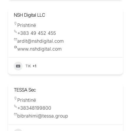
NSH Digital LLC
Prishtinë
+383 49 452 455
ardit@nshdigital.com
www.nshdigital.com
TIK
+1
TESSA Sec
Prishtinë
+38348199800
bibrahimi@tessa.group