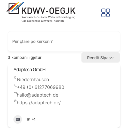
3
kompani i gjetur
Rendit Sipas
Adaptech GmbH
Niedernhausen
+49 (0) 61277069980
hallo@adaptech.de
https://adaptech.de/
TIK
+1