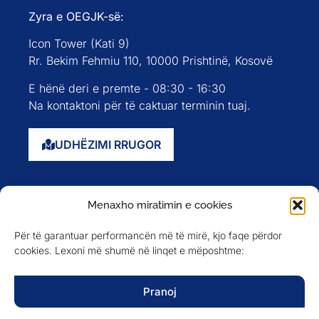
Zyra e OEGJK-së:
Icon Tower (Kati 9)
Rr. Bekim Fehmiu 110, 10000 Prishtinë, Kosovë
E hënë deri e premte - 08:30 - 16:30
Na kontaktoni për të caktuar terminin tuaj.
UDHËZIMI RRUGOR
Faqja kryesore
Menaxho miratimin e cookies
Rreth nesh
Për të garantuar performancën më të mirë, kjo faqe përdor
Evente
cookies. Lexoni më shumë në linqet e mëposhtme:
Anëtarët
Newsletter
Pranoj