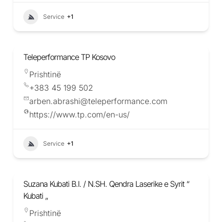
Service
+1
Teleperformance TP Kosovo
Prishtinë
+383 45 199 502
arben.abrashi@teleperformance.com
https://www.tp.com/en-us/
Service
+1
Suzana Kubati B.I. / N.SH. Qendra Laserike e Syrit “
Kubati „
Prishtinë