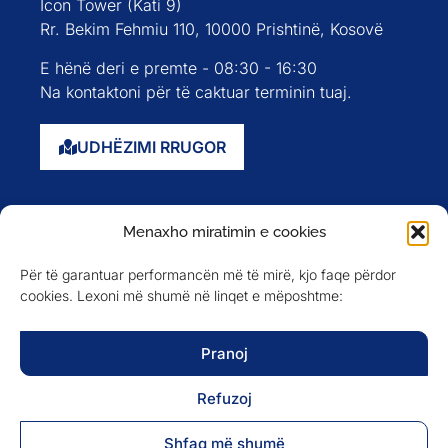
Icon Tower (Kati 9)
Rr. Bekim Fehmiu 110, 10000 Prishtinë, Kosovë
E hënë deri e premte - 08:30 - 16:30
Na kontaktoni për të caktuar terminin tuaj.
UDHËZIMI RRUGOR
Faqja kryesore
Menaxho miratimin e cookies
Rreth nesh
Për të garantuar performancën më të mirë, kjo faqe përdor
Evente
cookies. Lexoni më shumë në linqet e mëposhtme:
Anëtarët
Newsletter
Pranoj
Refuzoj
NA NDIQNI NË
Shfaq më shumë