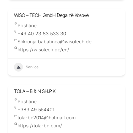
WISO – TECH GmbH Dega në Kosovë
Prishtinë
+49 40 23 83 533 30
Shkronja.babatinca@wisotech.de
https://wisotech.de/en/
Service
TOLA – B & N SH.P.K.
Prishtinë
+383 49 554401
tola-bn2014@hotmail.com
https://tola-bn.com/