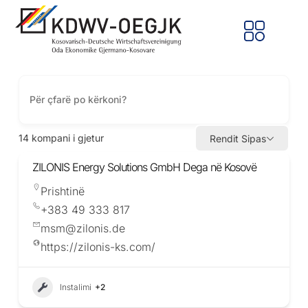
14
kompani i gjetur
Rendit Sipas
ZILONIS Energy Solutions GmbH Dega në Kosovë
Prishtinë
+383 49 333 817
msm@zilonis.de
https://zilonis-ks.com/
Instalimi
+2