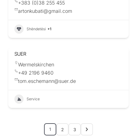
+383 (0)38 255 455
artonkubati@gmail.com
Shëndetësi
+1
SUER
Wermelskirchen
+49 2196 9460
tom.eschemann@suer.de
Service
1
2
3