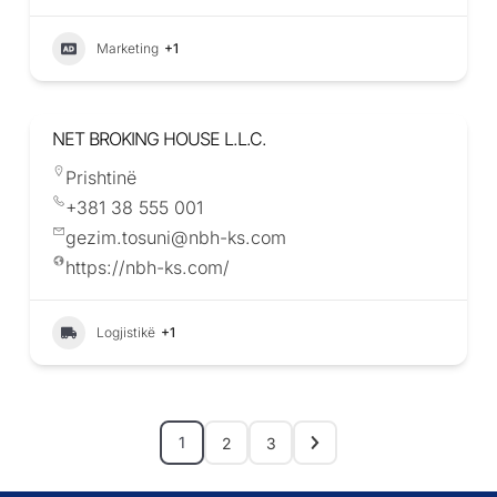
Marketing
+1
NET BROKING HOUSE L.L.C.
Prishtinë
+381 38 555 001
gezim.tosuni@nbh-ks.com
https://nbh-ks.com/
Logjistikë
+1
1
2
3