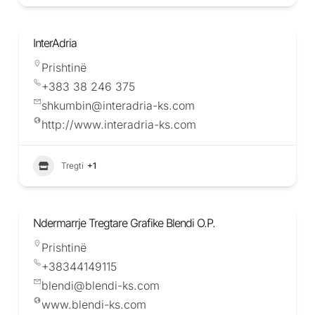
InterAdria
Prishtinë
+383 38 246 375
shkumbin@interadria-ks.com
http://www.interadria-ks.com
Tregti
+1
Ndermarrje Tregtare Grafike Blendi O.P.
Prishtinë
+38344149115
blendi@blendi-ks.com
www.blendi-ks.com