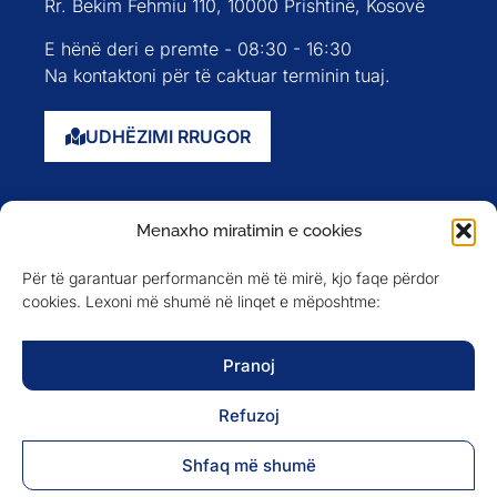
Rr. Bekim Fehmiu 110, 10000 Prishtinë, Kosovë
E hënë deri e premte - 08:30 - 16:30
Na kontaktoni për të caktuar terminin tuaj.
UDHËZIMI RRUGOR
Faqja kryesore
Menaxho miratimin e cookies
Rreth nesh
Për të garantuar performancën më të mirë, kjo faqe përdor
Evente
cookies. Lexoni më shumë në linqet e mëposhtme:
Anëtarët
Newsletter
Pranoj
Refuzoj
NA NDIQNI NË
Shfaq më shumë