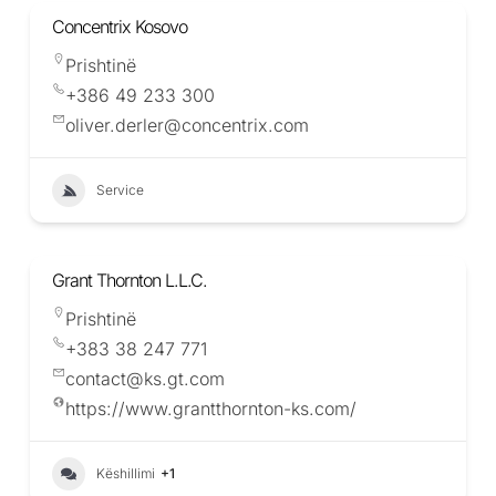
Concentrix Kosovo
Prishtinë
+386 49 233 300
oliver.derler@concentrix.com
Service
Grant Thornton L.L.C.
Prishtinë
+383 38 247 771
contact@ks.gt.com
https://www.grantthornton-ks.com/
Këshillimi
+1