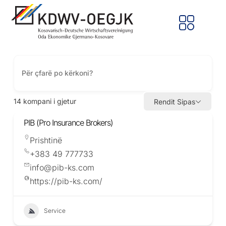
14
kompani i gjetur
Rendit Sipas
PIB (Pro Insurance Brokers)
Prishtinë
+383 49 777733
info@pib-ks.com
https://pib-ks.com/
Service