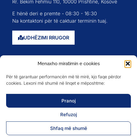
Rr. Bekim Fehmiu 110, 10000 Prishtinë, Kosovë
E hënë deri e premte - 08:30 - 16:30
Na kontaktoni për të caktuar terminin tuaj.
UDHËZIMI RRUGOR
Faqja kryesore
Menaxho miratimin e cookies
Rreth nesh
Për të garantuar performancën më të mirë, kjo faqe përdor
Evente
cookies. Lexoni më shumë në linqet e mëposhtme:
Anëtarët
Newsletter
Pranoj
Refuzoj
NA NDIQNI NË
Shfaq më shumë