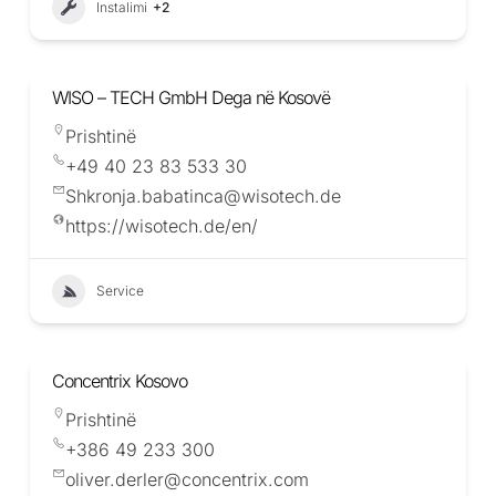
Instalimi
+2
WISO – TECH GmbH Dega në Kosovë
Prishtinë
+49 40 23 83 533 30
Shkronja.babatinca@wisotech.de
https://wisotech.de/en/
Service
Concentrix Kosovo
Prishtinë
+386 49 233 300
oliver.derler@concentrix.com