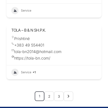
Service
TOLA – B & N SH.P.K.
Prishtinë
+383 49 554401
tola-bn2014@hotmail.com
https://tola-bn.com/
Service
+1
1
2
3