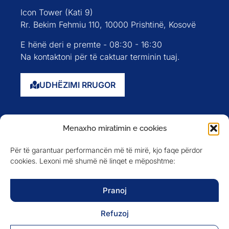
Icon Tower (Kati 9)
Rr. Bekim Fehmiu 110, 10000 Prishtinë, Kosovë
E hënë deri e premte - 08:30 - 16:30
Na kontaktoni për të caktuar terminin tuaj.
UDHËZIMI RRUGOR
Faqja kryesore
Menaxho miratimin e cookies
Rreth nesh
Për të garantuar performancën më të mirë, kjo faqe përdor
Evente
cookies. Lexoni më shumë në linqet e mëposhtme:
Anëtarët
Newsletter
Pranoj
Refuzoj
NA NDIQNI NË