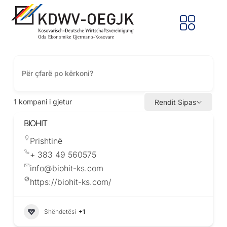
1
kompani i gjetur
Rendit Sipas
BIOHIT
Prishtinë
+ 383 49 560575
info@biohit-ks.com
https://biohit-ks.com/
Shëndetësi
+1