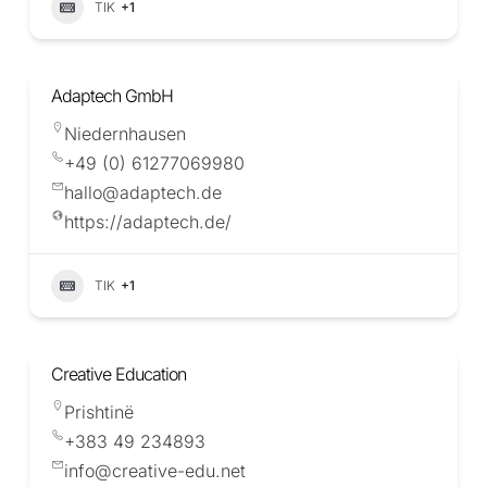
TIK
+1
Adaptech GmbH
Niedernhausen
+49 (0) 61277069980
hallo@adaptech.de
https://adaptech.de/
TIK
+1
Creative Education
Prishtinë
+383 49 234893
info@creative-edu.net