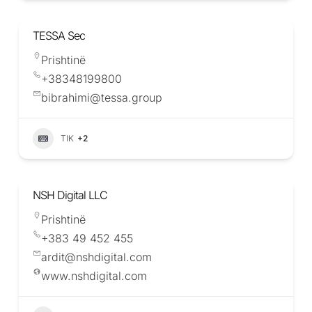
TESSA Sec
Prishtinë
+38348199800
bibrahimi@tessa.group
TIK
+2
NSH Digital LLC
Prishtinë
+383 49 452 455
ardit@nshdigital.com
www.nshdigital.com