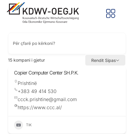
15
kompani i gjetur
Rendit Sipas
Copier Computer Center SH.P.K.
Prishtinë
+383 49 414 530
ccck.prishtine@gmail.com
https://www.ccc.al/
TIK