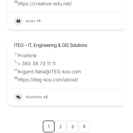
https://creative-edu.net/
Arsim
+1
ITEG – IT, Engineering & GIS Solutions
Prishtinë
+ 383 38 73 11 11
Argjent.Nela@ITEG-kos.com
https://iteg-kos.com/about/
Këshillimi
+2
1
2
3