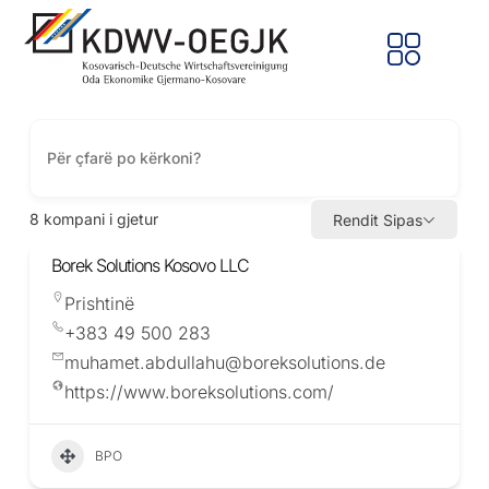
8
kompani i gjetur
Rendit Sipas
Borek Solutions Kosovo LLC
Prishtinë
+383 49 500 283
muhamet.abdullahu@boreksolutions.de
https://www.boreksolutions.com/
BPO