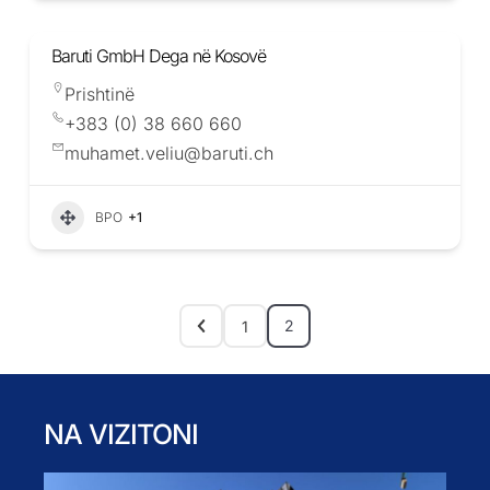
Baruti GmbH Dega në Kosovë
Prishtinë
+383 (0) 38 660 660
muhamet.veliu@baruti.ch
BPO
+1
2
1
NA VIZITONI