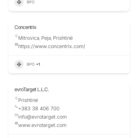
BPO
Concentrix
Mitrovica
Peja
Prishtinë
,
,
https://www.concentrix.com/
BPO
+1
evroTarget L.L.C.
Prishtinë
+383 38 406 700
info@evrotarget.com
www.evrotarget.com