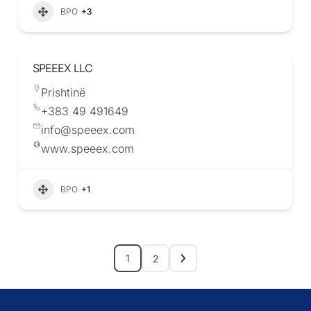
BPO
+3
SPEEEX LLC
Prishtinë
+383 49 491649
info@speeex.com
www.speeex.com
BPO
+1
1
2