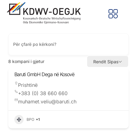
8
kompani i gjetur
Rendit Sipas
Baruti GmbH Dega në Kosovë
Prishtinë
+383 (0) 38 660 660
muhamet.veliu@baruti.ch
BPO
+1