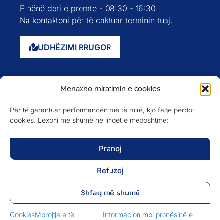
E hënë deri e premte - 08:30 - 16:30
Na kontaktoni për të caktuar terminin tuaj.
UDHËZIMI RRUGOR
Faqja kryesore
Menaxho miratimin e cookies
Rreth nesh
Për të garantuar performancën më të mirë, kjo faqe përdor
Evente
cookies. Lexoni më shumë në linqet e mëposhtme:
Anëtarët
Newsletter
Pranoj
Refuzoj
NA NDIQNI NË
Shfaq më shumë
Cookies
Mbrojtja e të
Informacion mbi pronësinë e