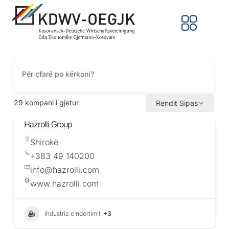
29
kompani i gjetur
Rendit Sipas
Hazrolli Group
Shirokë
+383 49 140200
info@hazrolli.com
www.hazrolli.com
Industria e ndërtimit
+3