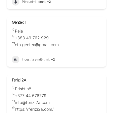
Përpunimi i drurit
+2
Gentex 1
Peja
+383 49 762 929
ntp.gentex@gmail.com
Industria e ndërtimit
+2
Ferizi 2A
Prishtinë
+377 44 676779
info@ferizi2a.com
https://ferizi2a.com/