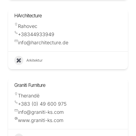
HArchitecture
Rahovec
+38344933949
info@harchitecture.de
Arkitektur
Graniti Furniture
Therandë
+383 (0) 49 600 975
info@graniti-ks.com
www.graniti-ks.com