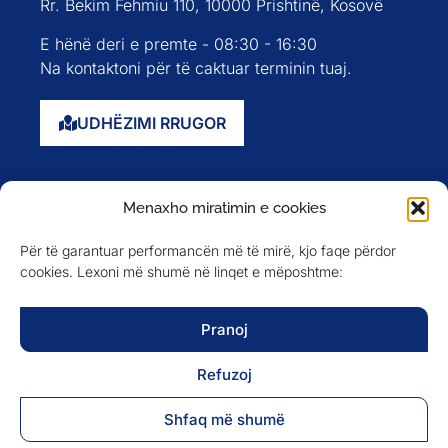
Rr. Bekim Fehmiu 110, 10000 Prishtinë, Kosovë
E hënë deri e premte - 08:30 - 16:30
Na kontaktoni për të caktuar terminin tuaj.
UDHËZIMI RRUGOR
Faqja kryesore
Menaxho miratimin e cookies
Rreth nesh
Për të garantuar performancën më të mirë, kjo faqe përdor
Evente
cookies. Lexoni më shumë në linqet e mëposhtme:
Anëtarët
Newsletter
Pranoj
Refuzoj
NA NDIQNI NË
Shfaq më shumë