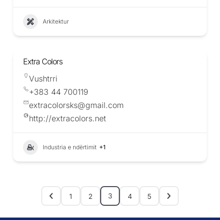
Arkitektur
Extra Colors
Vushtrri
+383 44 700119
extracolorsks@gmail.com
http://extracolors.net
Industria e ndërtimit
+1
3
1
2
4
5