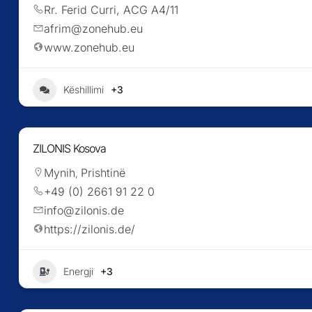
Rr. Ferid Curri, ACG A4/11
afrim@zonehub.eu
www.zonehub.eu
+3
Këshillimi
ZILONIS Kosova
Mynih
Prishtinë
,
+49 (0) 2661 91 22 0
info@zilonis.de
https://zilonis.de/
+3
Energji