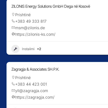
ZILONIS Energy Solutions GmbH Dega në Kosovë
Prishtinë
+383 49 333 817
msm@zilonis.de
https://zilonis-ks.com/
+2
Instalimi
Zagragja & Associates SH.P.K.
Prishtinë
+383 44 423 001
yll@zagragja.com
https://zagragja.com/