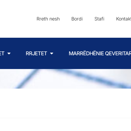
Rreth nesh
Bordi
Stafi
Kontak
ET
RRJETET
MARRËDHËNIE QEVERITA