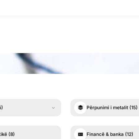
5)
Përpunimi i metalit
(15)
tikë
(8)
Financë & banka
(12)