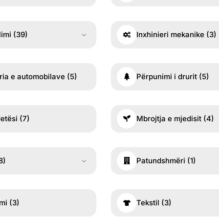
limi
(39)
Inxhinieri mekanike
(3)
tria e automobilave
(5)
Përpunimi i drurit
(5)
etësi
(7)
Mbrojtja e mjedisit
(4)
8)
Patundshmëri
(1)
imi
(3)
Tekstil
(3)