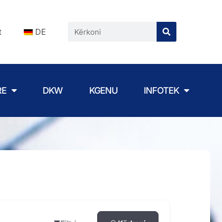
t
DE
RE
DKW
KGENU
INFOTEK