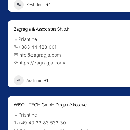
+1
Këshillimi
Zagragja & Associates Sh.p.k
Prishtinë
+383 44 423 001
info@zagragja.com
https://zagragja.com/
+1
Auditimi
WISO – TECH GmbH Dega në Kosovë
Prishtinë
+49 40 23 83 533 30