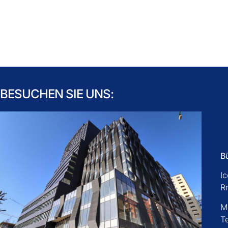
BESUCHEN SIE UNS:
B
I
R
M
T