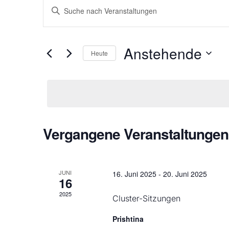
Veranstaltungen
Bitte
Schlüsselwort
Suche
eingeben.
und
Suche
nach
Ansichten,
Veranstaltungen
Anstehende
Schlüsselwort.
Heute
Navigation
Datum
wählen.
Vergangene Veranstaltungen
JUNI
16. Juni 2025
-
20. Juni 2025
16
2025
Cluster-Sitzungen
Prishtina