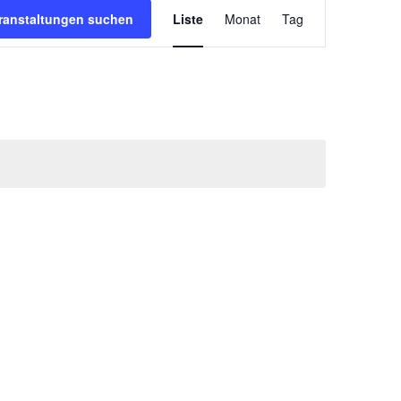
Veranstaltun
ranstaltungen suchen
Liste
Monat
Tag
Ansichten-
Navigation