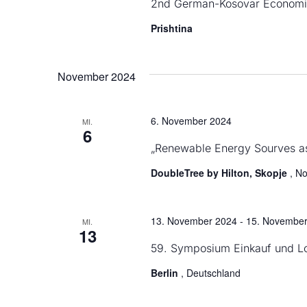
2nd German-Kosovar Economi
Prishtina
November 2024
6. November 2024
MI.
6
„Renewable Energy Sourves as
DoubleTree by Hilton, Skopje
, N
13. November 2024
-
15. November
MI.
13
59. Symposium Einkauf und Lo
Berlin
, Deutschland