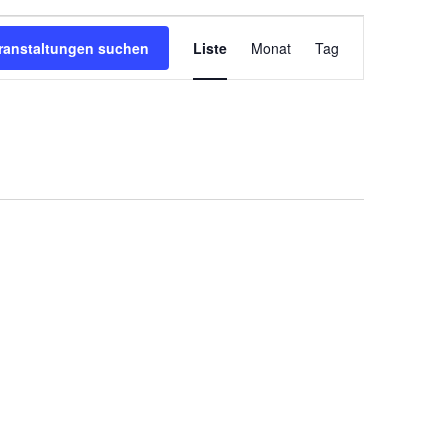
Veranstaltun
ranstaltungen suchen
Liste
Monat
Tag
Ansichten-
Navigation