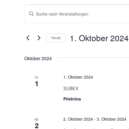
Veranstaltungen
Bitte
Schlüsselwort
Suche
eingeben.
und
Suche
nach
Ansichten,
Veranstaltungen
1. Oktober 2024
Schlüsselwort.
Heute
Navigation
Datum
wählen.
Oktober 2024
1. Oktober 2024
DI.
1
SUBEX
Prishtina
2. Oktober 2024
-
3. Oktober 2024
MI.
2