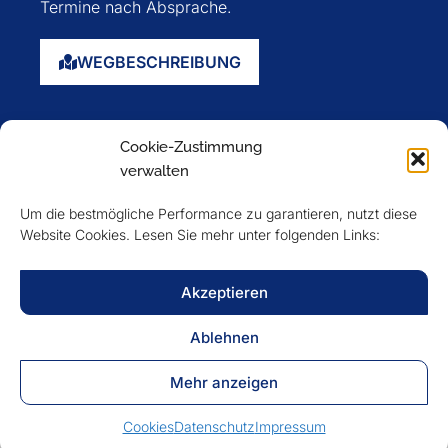
Termine nach Absprache.
WEGBESCHREIBUNG
Startseite
Cookie-Zustimmung
Über uns
verwalten
Events
Um die bestmögliche Performance zu garantieren, nutzt diese
Mitglieder
Website Cookies. Lesen Sie mehr unter folgenden Links:
Newsletter
Akzeptieren
VERFOLGEN SIE UNS
Ablehnen
Mehr anzeigen
Cookies
Datenschutz
Impressum
DATENSCHUTZ
IMPRESSUM