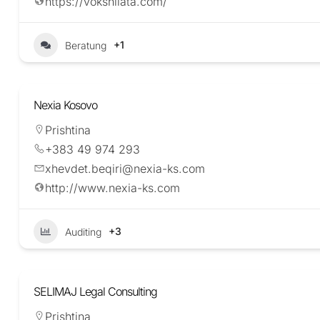
https://vokshilata.com/
+1
Beratung
Nexia Kosovo
Prishtina
+383 49 974 293
xhevdet.beqiri@nexia-ks.com
http://www.nexia-ks.com
+3
Auditing
SELIMAJ Legal Consulting
Prishtina