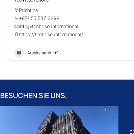
Prishtina
+971 55 537 2298
info@techrise.international
https://techrise.international/
+1
Arbeitsmarkt
BESUCHEN SIE UNS:
B