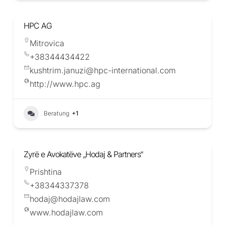
HPC AG
Mitrovica
+38344434422
kushtrim.januzi@hpc-international.com
http://www.hpc.ag
Beratung
+1
Zyrë e Avokatëve „Hodaj & Partners“
Prishtina
+38344337378
hodaj@hodajlaw.com
www.hodajlaw.com