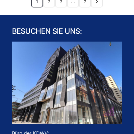
1
…
2
3
7
BESUCHEN SIE UNS:
Büro der KDWV: