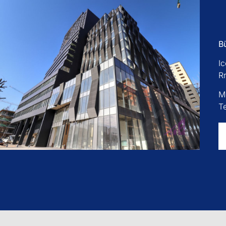
B
I
R
M
T